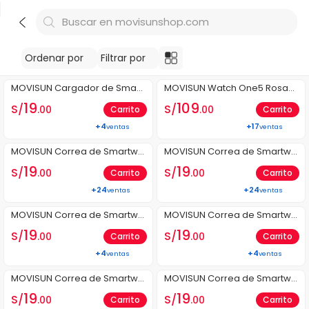
Buscar en movisunshop.com
Ordenar por
Filtrar por
Últimas Unid.
Última Unid.
MOVISUN Cargador de Smart
MOVISUN Watch One5 Rosad
watch MC One5 Blanco
o - Smartwatch resistente al
19
109
S/
S/
.00
.00
Carrito
Carrito
agua IP68 con llamadas, oxíg
+4
+17
ventas
ventas
eno en sangre y monitoreo d
MOVISUN Correa de Smartwa
eportivo para Android y iOS
MOVISUN Correa de Smartwa
tch Cuero T U2 Marrón
tch Cuero T U2 Negro
19
19
S/
S/
.00
.00
Carrito
Carrito
+24
+24
ventas
ventas
MOVISUN Correa de Smartwa
MOVISUN Correa de Smartwa
tch Metal M ONE Negro
tch Cuero T ONE Marrón
19
19
S/
S/
.00
.00
Carrito
Carrito
+4
+4
ventas
ventas
MOVISUN Correa de Smartwa
MOVISUN Correa de Smartwa
tch Cuero T ONE Negro
tch Cuero T1 Marrón
19
19
S/
S/
.00
.00
Carrito
Carrito