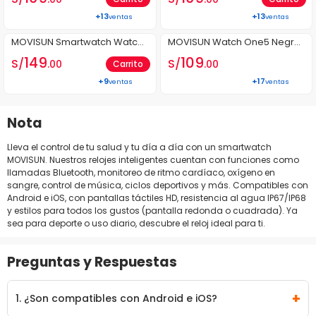
das, Llamadas Bluetooth, IP6
adas Bluetooth, IP67, Monitor
+13
+13
ventas
ventas
Última Unid.
7, Monitor de Salud, Perilla Int
de Salud, Perilla Interactiva
SIN STOCK
eractiva
MOVISUN Smartwatch Watch
MOVISUN Watch One5 Negro
U2 Dorado Negro – Pantalla A
- Smartwatch resistente al ag
149
109
S/
S/
.00
.00
Carrito
MOLED 2.04 pulgadas, Llamad
ua IP68 con llamadas, oxígen
+9
+17
ventas
ventas
as Bluetooth, Monitor de Salu
o en sangre y monitoreo dep
d, IP67, Perilla Interactiva
ortivo para Android y iOS
Nota
Lleva el control de tu salud y tu día a día con un smartwatch
MOVISUN. Nuestros relojes inteligentes cuentan con funciones como
llamadas Bluetooth, monitoreo de ritmo cardíaco, oxígeno en
sangre, control de música, ciclos deportivos y más. Compatibles con
Android e iOS, con pantallas táctiles HD, resistencia al agua IP67/IP68
y estilos para todos los gustos (pantalla redonda o cuadrada). Ya
sea para deporte o uso diario, descubre el reloj ideal para ti.
Preguntas y Respuestas
+
1. ¿Son compatibles con Android e iOS?