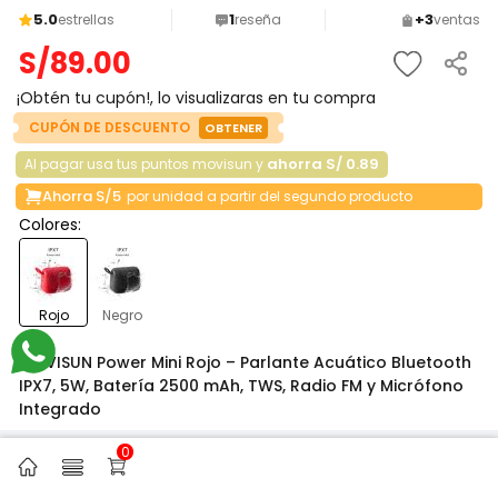
5.0
1
+3
estrellas
reseña
ventas
S/
89
.
00
¡Obtén tu cupón!, lo visualizaras en tu compra
CUPÓN DE DESCUENTO
OBTENER
ahorra S/ 0.89
Al pagar usa tus puntos movisun y
Ahorra S/5
por unidad a partir del segundo producto
Colores:
Rojo
Negro
MOVISUN Power Mini Rojo – Parlante Acuático Bluetooth
IPX7, 5W, Batería 2500 mAh, TWS, Radio FM y Micrófono
Integrado
0
Garantía
6 meses
Pagos seguros