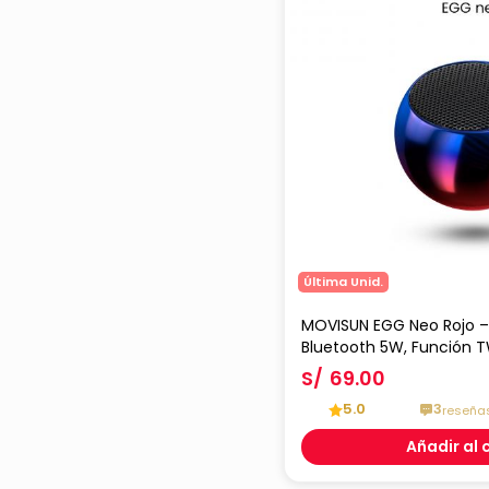
Última Unid.
MOVISUN EGG Neo Rojo – 
Bluetooth 5W, Función T
Reproducción y Diseño Me
S/
69.00
5.0
3
reseña
Añadir al 