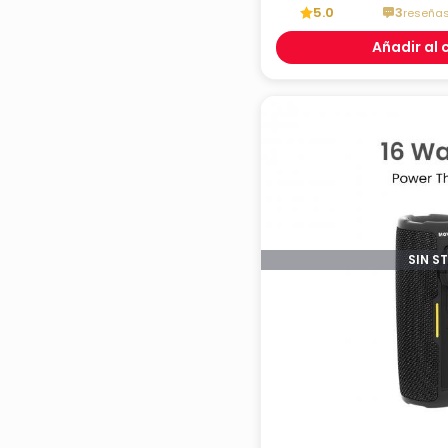
5.0
3
reseña
Añadir al 
SIN S