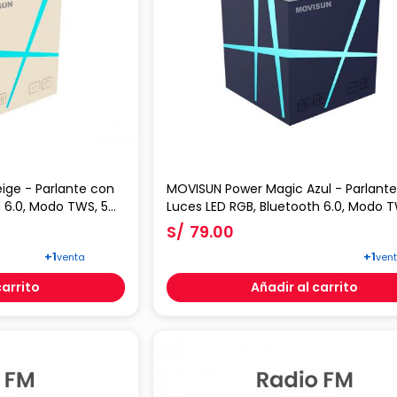
ige - Parlante con
MOVISUN Power Magic Azul - Parlant
h 6.0, Modo TWS, 5W,
Luces LED RGB, Bluetooth 6.0, Modo 
a Micro SD y AUX,
Batería 1200mAh, Entrada Micro SD y 
S/
79.00
Tipo C
+1
+1
venta
ven
carrito
Añadir al carrito