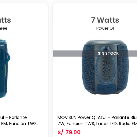
SIN STOCK
l – Parlante
MOVISUN Power Q1 Azul – Parlante Bl
 FM, Función TWS,
7W, Función TWS, Luces LED, Radio F
 mAh y Reproducción
mAh y Hasta 5 Horas de Música
S/
79.00