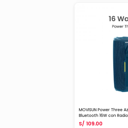
MOVISUN Power Three Azu
Bluetooth 16W con Radio
Luces LED, Batería 2500
S/
109.00
USB/TF