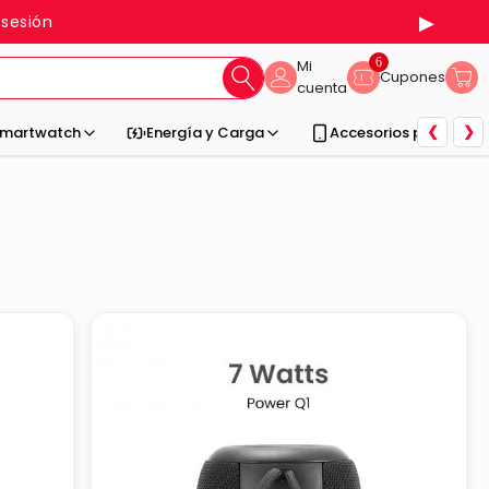
▶
 sesión
6
Mi
Cupones
cuenta
❮
❯
martwatch
Energía y Carga
Accesorios para Celu