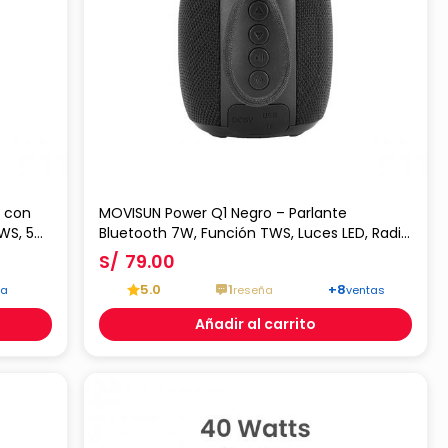
e con
MOVISUN Power Q1 Negro – Parlante
TWS, 5W,
Bluetooth 7W, Función TWS, Luces LED, Radio
AUX,
FM, 2000 mAh y Hasta 5 Horas de Música
S/
79.00
5.0
1
+8
ta
reseña
ventas
Añadir al carrito