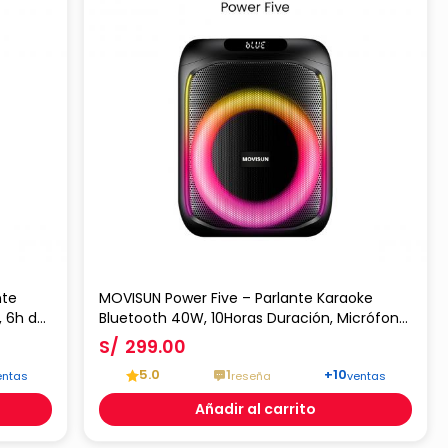
nte
MOVISUN Power Five – Parlante Karaoke
, 6h de
Bluetooth 40W, 10Horas Duración, Micrófono
til
Incluido, Luces LED, Control Remoto, Entrada
S/
299.00
USB TF AUX Y Modo FM
5.0
1
+10
entas
reseña
ventas
Añadir al carrito