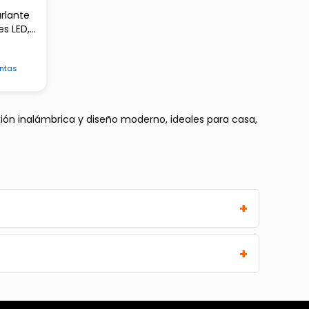
rlante
es LED,
ntas
xión inalámbrica y diseño moderno, ideales para casa,
+
+