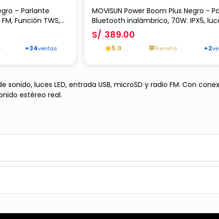
gro – Parlante
MOVISUN Power Boom Plus Negro - Pa
 FM, Función TWS,
Bluetooth inalámbrico, 70W. IPX5, luc
 mAh y Reproducción
Batería 11,600 mAh
S/
389.00
+34
5.0
1
+2
s
ventas
reseña
ve
de sonido, luces LED, entrada USB, microSD y radio FM. Con cone
nido estéreo real.