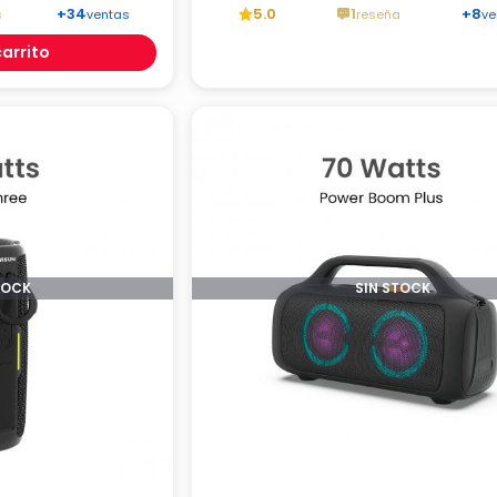
+34
5.0
1
+8
s
ventas
reseña
ve
carrito
TOCK
SIN STOCK