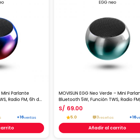
Mini Parlante
MOVISUN EGG Neo Verde – Mini Parla
WS, Radio FM, 6h de
Bluetooth 5W, Función TWS, Radio FM
tálico Portátil
Reproducción y Diseño Metálico Portá
S/
69.00
+16
5.0
3
+16
s
ventas
reseñas
v
carrito
Añadir al carrito