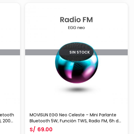
SIN STOCK
uetooth
MOVISUN EGG Neo Celeste – Mini Parlante
M, 2000
Bluetooth 5W, Función TWS, Radio FM, 6h de
Reproducción y Diseño Metálico Portátil
S/
69.00