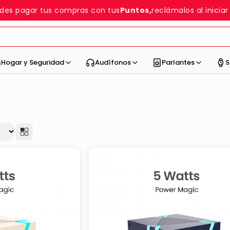
des pagar tus compras con tus
Puntos,
reclámalos al iniciar
Hogar y Seguridad
Audífonos
Parlantes
S