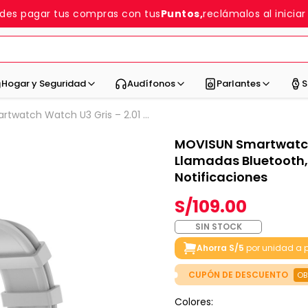
des pagar tus compras con tus
Puntos,
reclámalos al iniciar
Hogar y Seguridad
Audífonos
Parlantes
S
twatch Watch U3 Gris – 2.01 ...
MOVISUN Smartwatch 
Llamadas Bluetooth, 
Notificaciones
S/109.00
SIN STOCK
Ahorra S/5
por unidad a p
CUPÓN DE DESCUENTO
OB
Colores: