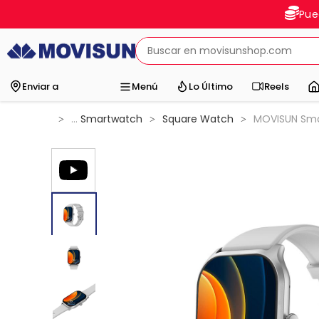
Pue
Enviar a
Menú
Lo Último
Reels
...
Smartwatch
Square Watch
MOVISUN Smar
>
>
>