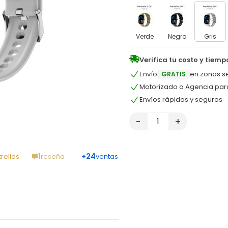
Verde
Negro
Gris
Verifica tu costo y tiemp
Envío
en zonas s
GRATIS
Motorizado o Agencia pa
Envíos rápidos y seguros
-
+
1
+24
trellas
reseña
ventas