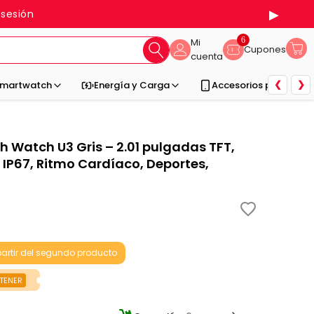
▶
 sesión
6
Mi
Cupones
cuenta
❮
❯
martwatch
Energía y Carga
Accesorios para Celu
Watch U3 Gris – 2.01 pulgadas TFT,
IP67, Ritmo Cardíaco, Deportes,
artir del segundo producto
TENER