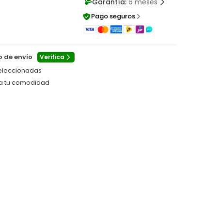
Garantía:
6 meses
Pago seguros
o de envío
Verifica
eleccionadas
ra tu comodidad