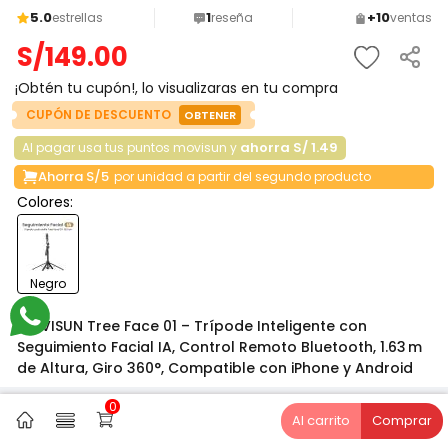
5.0
1
+10
estrellas
reseña
ventas
S/
149
.
00
¡Obtén tu cupón!, lo visualizaras en tu compra
CUPÓN DE DESCUENTO
OBTENER
ahorra S/ 1.49
Al pagar usa tus puntos movisun y
Ahorra S/5
por unidad a partir del segundo producto
Colores:
Negro
MOVISUN Tree Face 01 – Trípode Inteligente con
Seguimiento Facial IA, Control Remoto Bluetooth, 1.63 m
de Altura, Giro 360°, Compatible con iPhone y Android
0
Garantía
6 meses
Al carrito
Comprar
Pagos seguros