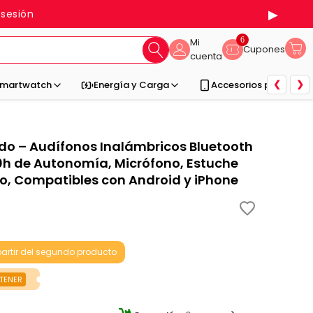
▶
 sesión
6
Mi
Cupones
cuenta
❮
❯
martwatch
Energía y Carga
Accesorios para Celu
do – Audífonos Inalámbricos Bluetooth
20h de Autonomía, Micrófono, Estuche
eo, Compatibles con Android y iPhone
artir del segundo producto
TENER