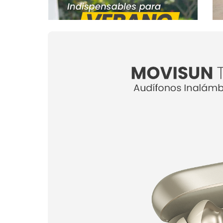
▶
Demostrativo T 22