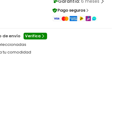
Garantía:
6 meses
Pago seguros
o de envío
Verifica
eleccionadas
ra tu comodidad