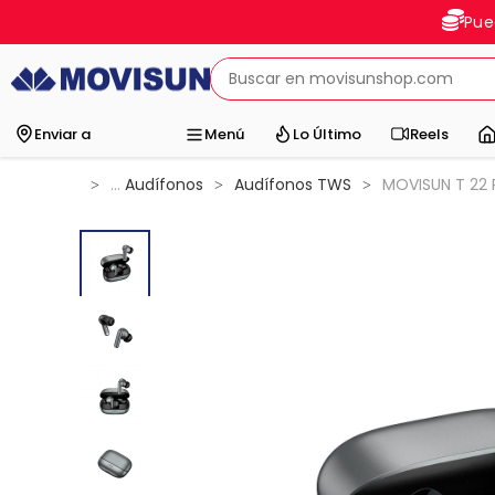
Pue
Enviar a
Menú
Lo Último
Reels
...
Audífonos
Audífonos TWS
MOVISUN T 22 P
>
>
>