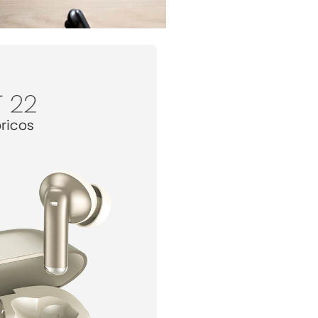
▶
Unboxing T 22
Tutorial de