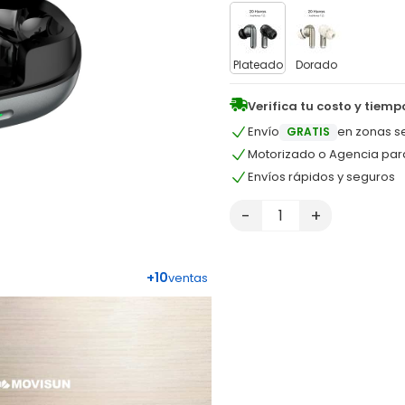
Plateado
Dorado
Verifica tu costo y tiemp
Envío
en zonas s
GRATIS
Motorizado o Agencia pa
Envíos rápidos y seguros
-
+
+10
ventas