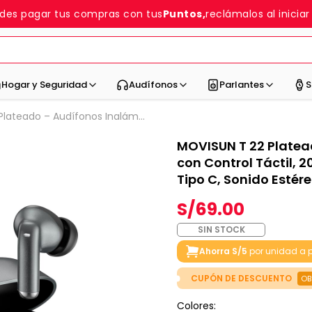
des pagar tus compras con tus
Puntos,
reclámalos al iniciar
Hogar y Seguridad
Audífonos
Parlantes
S
lateado – Audífonos Inalám...
MOVISUN T 22 Platea
con Control Táctil, 
Tipo C, Sonido Estér
S/69.00
SIN STOCK
Ahorra S/5
por unidad a p
CUPÓN DE DESCUENTO
OB
Colores: